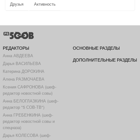
Друзья
Активность
РЕДАКТОРЫ
ОСНОВНЫЕ РАЗДЕЛЫ
Анна АВДЕЕВА
ДОПОЛНИТЕЛЬНЫЕ РАЗДЕЛЫ
Дарья ВАСИЛЬЕВА
Катерина ДОРОХИНА
Алена РАЗМОЧАЕВА
Ксения САФРОНОВА (шеф-
редактор новостной совы)
Анна БЕЛОГЛАЗКИНА (шеф-
редактор "5 СОВ-ТВ")
Анна ГРЕБЕНКИНА (шеф-
редактор новостной совы и
спецназа)
Дарья КОЛЕСОВА (шеф-