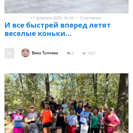
17 февраля 2025, 06:29
/
Спортивная
И все быстрей вперед летят
веселые коньки…
Вика Толчева
0
0
1207