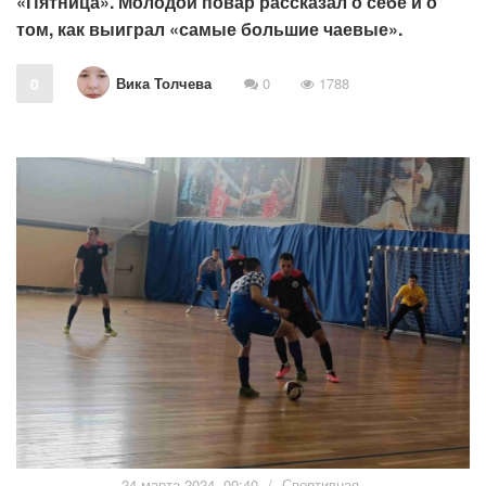
«Пятница». Молодой повар рассказал о себе и о
том, как выиграл «самые большие чаевые».
Вика Толчева
0
0
1788
24 марта 2024, 00:40
/
Спортивная