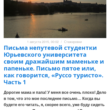
1 августа 2015, 00:02
/
Стажировки
Письма непутевой студентки
Юрьевского университета
своим дражайшим маменьке и
папеньке. Письмо пятое или,
как говорится, «Руссо туристо».
Часть 1
Дорогие мама и папа! У меня все очень плохо! Дело
в том, что это мое последнее письмо… Когда вы
будете его читать, я, скорее всего, уже буду сидеть