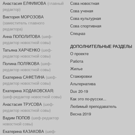
Анастасия ЕЛФИМОВА
(главный
Сова новостная
редактор)
Сова ученая
Виктория МОРОЗОВА
Сова культурная
(заместитель главного
Сова спортивная
редактора)
Спецназ
Анна ПОПОЛИТОВА
(шеф-
редактор новостной совы)
ДОПОЛНИТЕЛЬНЫЕ РАЗДЕЛЫ
Татьяна ХАРЧЕНКО
(шеф-
О проекте
редактор новостной совы)
Работа
Полина ПОЛЯКОВА
(шеф-
Жилье
редактор новостной совы)
Стажировки
Екатерина САФЕТИНА
(шеф-
редактор новостной совы)
Альтернатива
Екатерина ХОДАКОВСКАЯ
)
Dux 20-19
(шеф-редактор новостной совы)
Как это по-русски...
Анастасия ТРУСОВА
(шеф-
Любимый преподаватель
редактор новостной совы)
Весна 2019
Вадим ПОПОВ
(шеф-редактор
новостной совы)
Екатерина КАЗАКОВА
(шеф-