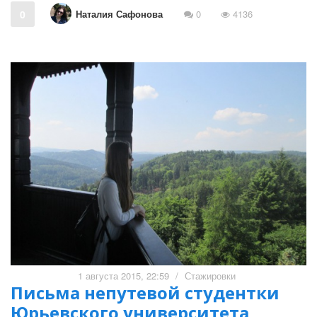
Наталия Сафонова
0
0
4136
1 августа 2015, 22:59
/
Стажировки
Письма непутевой студентки
Юрьевского университета