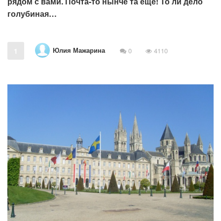
рядом с вами. Почта-то нынче та еще! То ли дело
голубиная…
Юлия Мажарина
1
0
4110