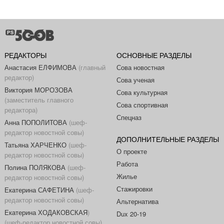
РЕДАКТОРЫ
ОСНОВНЫЕ РАЗДЕЛЫ
Анастасия ЕЛФИМОВА
(главный
Сова новостная
редактор)
Сова ученая
Виктория МОРОЗОВА
Сова культурная
(заместитель главного
Сова спортивная
редактора)
Спецназ
Анна ПОПОЛИТОВА
(шеф-
редактор новостной совы)
ДОПОЛНИТЕЛЬНЫЕ РАЗДЕЛЫ
Татьяна ХАРЧЕНКО
(шеф-
О проекте
редактор новостной совы)
Работа
Полина ПОЛЯКОВА
(шеф-
Жилье
редактор новостной совы)
Стажировки
Екатерина САФЕТИНА
(шеф-
редактор новостной совы)
Альтернатива
Екатерина ХОДАКОВСКАЯ
)
Dux 20-19
(шеф-редактор новостной совы)