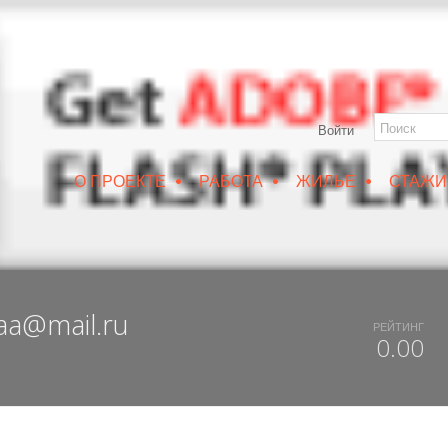
Войти
•
•
•
О ПРОЕКТЕ
РАБОТА
ЖИЛЬЕ
СТАЖИ
РУИН/IZRUIN
|
ВЕСНА 2019
|
DUX 20-19
|
ДОСТУПНЫЙ ВОРОНЕЖ
aa@mail.ru
РЕЙТИНГ
0.00