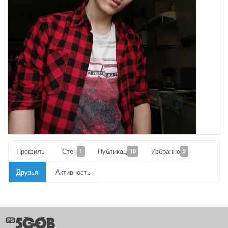
Профиль
Стена
Публикации
Избранное
1
10
2
Друзья
Активность