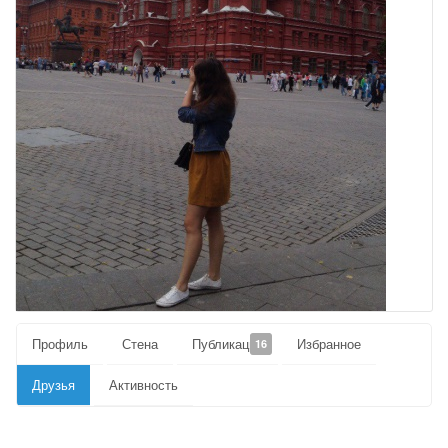
Профиль
Стена
Публикации
Избранное
16
Друзья
Активность