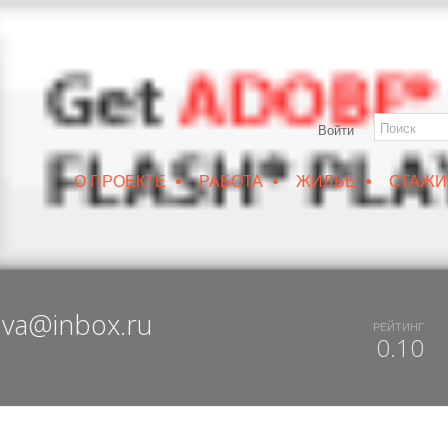
НЕЖ
Войти
•
•
•
О ПРОЕКТЕ
РАБОТА
ЖИЛЬЕ
СТАЖИ
РУИН/IZRUIN
|
ВЕСНА 2019
|
DUX 20-19
|
ДОСТУПНЫЙ ВОРОНЕЖ
ova@inbox.ru
РЕЙТИНГ
0.10