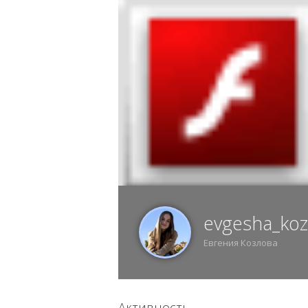
8 АВГУСТА, СУББОТА, 07:36, ВОРОНЕЖ
ИЗ
evgesha_koz
Евгения Козлова
Активность