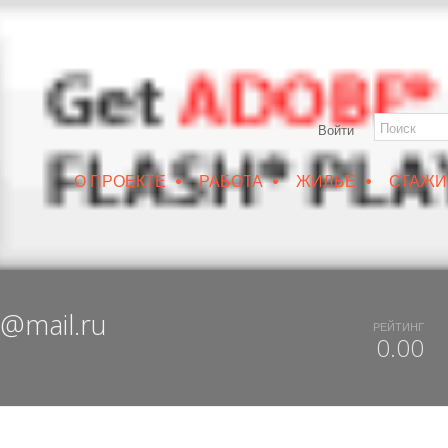
Войти
•
•
•
О ПРОЕКТЕ
РАБОТА
ЖИЛЬЕ
СТАЖИ
РУИН/IZRUIN
|
ВЕСНА 2019
|
DUX 20-19
|
ДОСТУПНЫЙ ВОРОНЕЖ
@mail.ru
РЕЙТИНГ
0.00