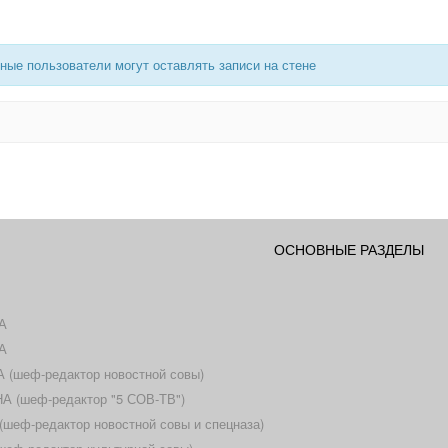
ные пользователи могут оставлять записи на стене
ОСНОВНЫЕ РАЗДЕЛЫ
А
А
(шеф-редактор новостной совы)
 (шеф-редактор "5 СОВ-ТВ")
еф-редактор новостной совы и спецназа)