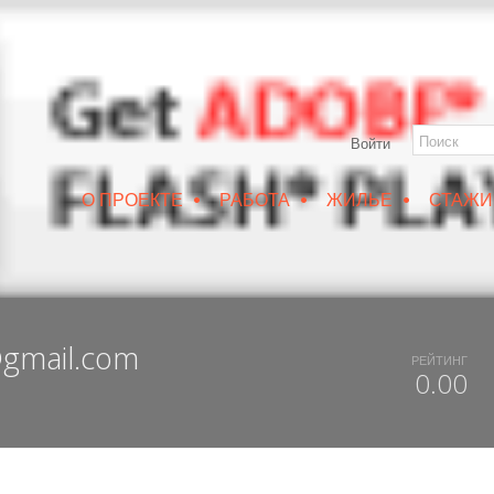
НЕЖ
Войти
•
•
•
О ПРОЕКТЕ
РАБОТА
ЖИЛЬЕ
СТАЖИ
РУИН/IZRUIN
|
ВЕСНА 2019
|
DUX 20-19
|
ДОСТУПНЫЙ ВОРОНЕЖ
gmail.com
РЕЙТИНГ
0.00