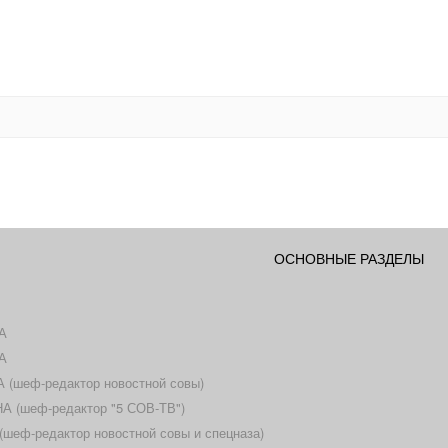
ОСНОВНЫЕ РАЗДЕЛЫ
А
А
(шеф-редактор новостной совы)
 (шеф-редактор "5 СОВ-ТВ")
еф-редактор новостной совы и спецназа)