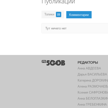
Публикации
Топики
Комментарии
22
Тут ничего нет
РЕДАКТОРЫ
Анна АВДЕЕВА
Дарья ВАСИЛЬЕВА
Катерина ДОРОХИН
Алена РАЗМОЧАЕВ
Ксения САФРОНОВА 
Анна БЕЛОГЛАЗКИНА
Анна ГРЕБЕНКИНА (ш