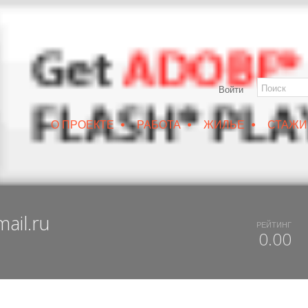
Войти
•
•
•
О ПРОЕКТЕ
РАБОТА
ЖИЛЬЕ
СТАЖИ
РУИН/IZRUIN
|
ВЕСНА 2019
|
DUX 20-19
|
ДОСТУПНЫЙ ВОРОНЕЖ
ail.ru
РЕЙТИНГ
0.00