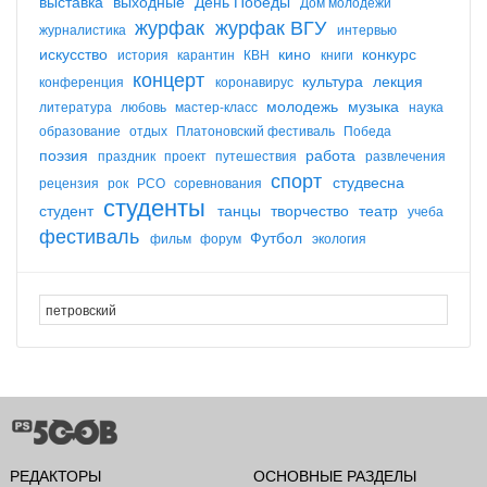
выставка
выходные
День Победы
Дом молодежи
журфак
журфак ВГУ
журналистика
интервью
искусство
кино
конкурс
история
карантин
КВН
книги
концерт
культура
лекция
конференция
коронавирус
молодежь
музыка
литература
любовь
мастер-класс
наука
образование
отдых
Платоновский фестиваль
Победа
поэзия
работа
праздник
проект
путешествия
развлечения
спорт
студвесна
рецензия
рок
РСО
соревнования
студенты
студент
танцы
творчество
театр
учеба
фестиваль
Футбол
фильм
форум
экология
РЕДАКТОРЫ
ОСНОВНЫЕ РАЗДЕЛЫ