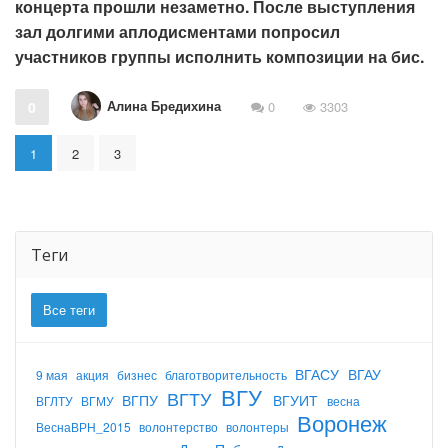
концерта прошли незаметно. После выступления
зал долгими аплодисментами попросил
участников группы исполнить композиции на бис.
Алина Бредихина
0
0
3303
1
2
3
Теги
Все теги
ВГАСУ
ВГАУ
9 мая
акция
бизнес
благотворительность
ВГУ
ВГТУ
ВГПУ
ВГУИТ
ВГЛТУ
ВГМУ
весна
Воронеж
ВеснаВРН_2015
волонтерство
волонтеры