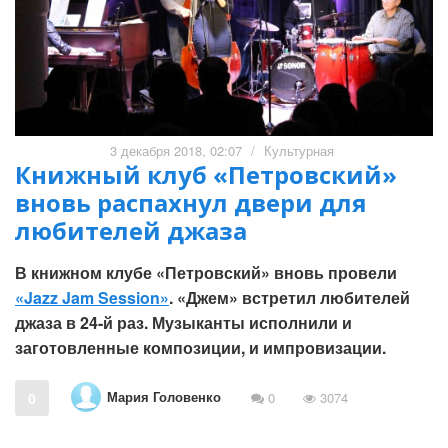
3 декабря 2018, 02:07
/
Культурная
Книжный клуб «Петровский»
вновь распахнул двери для
любителей джаза
В книжном клубе «Петровский» вновь провели
«Jazz Jam Session»
. «Джем» встретил любителей
джаза в 24-й раз. Музыканты исполнили и
заготовленные композиции, и импровизации.
Мария Головенко
0
0
3074