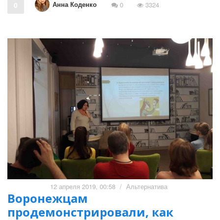
Анна Коденко
0
0
3324
12 апреля 2019, 00:58
/
Альтернатива
Воронежцам
продемонстрировали, как