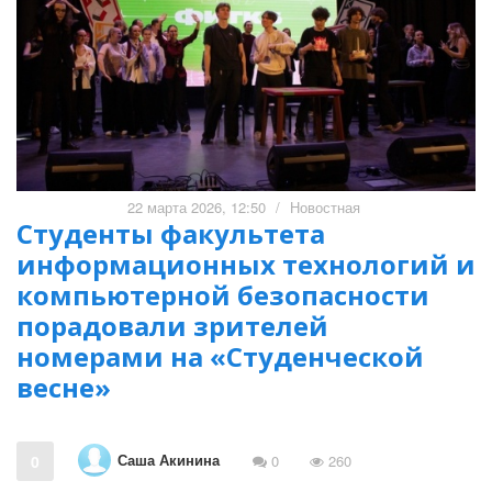
22 марта 2026, 12:50
/
Новостная
Студенты факультета
информационных технологий и
компьютерной безопасности
порадовали зрителей
номерами на «Студенческой
весне»
Саша Акинина
0
0
260