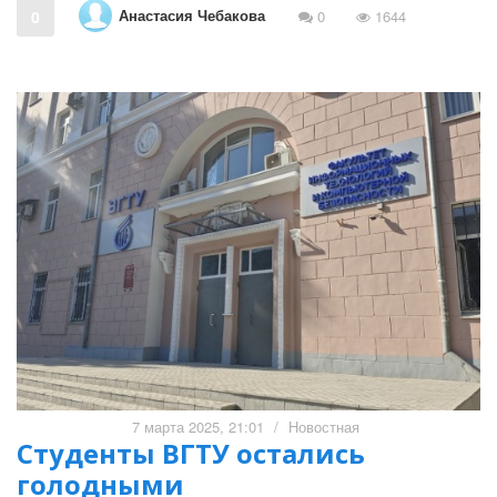
Анастасия Чебакова
0
0
1644
7 марта 2025, 21:01
/
Новостная
Студенты ВГТУ остались
голодными