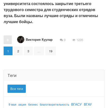
университета состоялось закрытие третьего
трудового семестра для студенческих отрядов
вуза. Были названы лучшие отряды и отмечены
лучшие бойцы.
Виктория Куулар
0
0
1235
1
2
3
...
19
Теги
Все теги
ВГАСУ
ВГАУ
9 мая
акция
бизнес
благотворительность