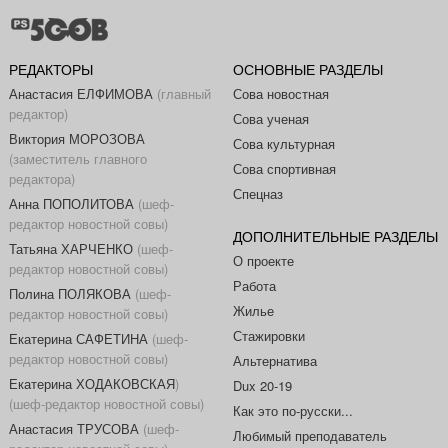
РЕДАКТОРЫ
ОСНОВНЫЕ РАЗДЕЛЫ
Анастасия ЕЛФИМОВА
(главный
Сова новостная
редактор)
Сова ученая
Виктория МОРОЗОВА
Сова культурная
(заместитель главного
Сова спортивная
редактора)
Спецназ
Анна ПОПОЛИТОВА
(шеф-
редактор новостной совы)
ДОПОЛНИТЕЛЬНЫЕ РАЗДЕЛЫ
Татьяна ХАРЧЕНКО
(шеф-
О проекте
редактор новостной совы)
Работа
Полина ПОЛЯКОВА
(шеф-
Жилье
редактор новостной совы)
Стажировки
Екатерина САФЕТИНА
(шеф-
редактор новостной совы)
Альтернатива
Екатерина ХОДАКОВСКАЯ
)
Dux 20-19
(шеф-редактор новостной совы)
Как это по-русски...
Анастасия ТРУСОВА
(шеф-
Любимый преподаватель