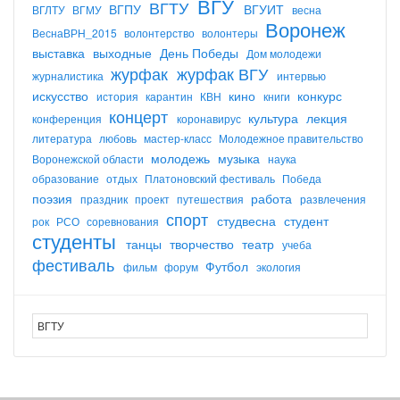
ВГУ
ВГТУ
ВГПУ
ВГУИТ
ВГЛТУ
ВГМУ
весна
Воронеж
ВеснаВРН_2015
волонтерство
волонтеры
выставка
выходные
День Победы
Дом молодежи
журфак
журфак ВГУ
журналистика
интервью
искусство
кино
конкурс
история
карантин
КВН
книги
концерт
культура
лекция
конференция
коронавирус
литература
любовь
мастер-класс
Молодежное правительство
молодежь
музыка
Воронежской области
наука
образование
отдых
Платоновский фестиваль
Победа
поэзия
работа
праздник
проект
путешествия
развлечения
спорт
студвесна
студент
рок
РСО
соревнования
студенты
танцы
творчество
театр
учеба
фестиваль
Футбол
фильм
форум
экология