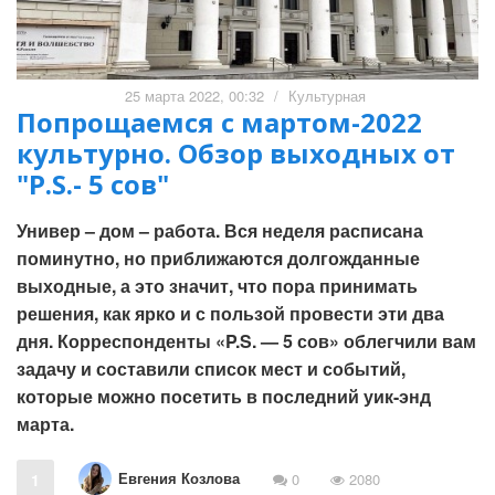
25 марта 2022, 00:32
/
Культурная
Попрощаемся с мартом-2022
культурно. Обзор выходных от
"P.S.- 5 сов"
Универ – дом – работа. Вся неделя расписана
поминутно, но приближаются долгожданные
выходные, а это значит, что пора принимать
решения, как ярко и с пользой провести эти два
дня. Корреспонденты «P.S. — 5 сов» облегчили вам
задачу и составили список мест и событий,
которые можно посетить в последний уик-энд
марта.
Евгения Козлова
1
0
2080