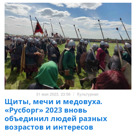
31 мая 2023, 23:56
/
Культурная
Щиты, мечи и медовуха.
«Русборг» 2023 вновь
объединил людей разных
возрастов и интересов