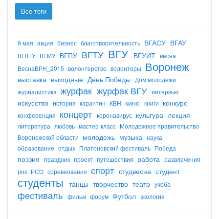
Все теги
ВГАСУ
ВГАУ
9 мая
акция
бизнес
благотворительность
ВГУ
ВГТУ
ВГПУ
ВГУИТ
ВГЛТУ
ВГМУ
весна
Воронеж
ВеснаВРН_2015
волонтерство
волонтеры
выставка
выходные
День Победы
Дом молодежи
журфак
журфак ВГУ
журналистика
интервью
искусство
кино
конкурс
история
карантин
КВН
книги
концерт
культура
лекция
конференция
коронавирус
литература
любовь
мастер-класс
Молодежное правительство
молодежь
музыка
Воронежской области
наука
образование
отдых
Платоновский фестиваль
Победа
поэзия
работа
праздник
проект
путешествия
развлечения
спорт
студвесна
студент
рок
РСО
соревнования
студенты
танцы
творчество
театр
учеба
фестиваль
Футбол
фильм
форум
экология