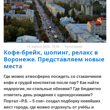
14 апреля 2024, 19:46
/
Культурная
Кофе-брейк, шопинг, релакс в
Воронеже. Представляем новые
места
Где можно атмосферно посидеть со стаканчиком
кофе и грудой конспектов после пар? Как найти
недорогие, но стильные обновки? Где бюджетно
отметить день рождения с однокурсниками?
Портал «P.S. – 5 сов» создал подборку новейших
мест города, где можно отдохнуть от учёбы и