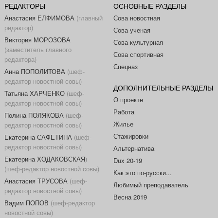
РЕДАКТОРЫ
ОСНОВНЫЕ РАЗДЕЛЫ
Анастасия ЕЛФИМОВА
(главный
Сова новостная
редактор)
Сова ученая
Виктория МОРОЗОВА
Сова культурная
(заместитель главного
Сова спортивная
редактора)
Спецназ
Анна ПОПОЛИТОВА
(шеф-
редактор новостной совы)
ДОПОЛНИТЕЛЬНЫЕ РАЗДЕЛЫ
Татьяна ХАРЧЕНКО
(шеф-
О проекте
редактор новостной совы)
Работа
Полина ПОЛЯКОВА
(шеф-
Жилье
редактор новостной совы)
Стажировки
Екатерина САФЕТИНА
(шеф-
редактор новостной совы)
Альтернатива
Екатерина ХОДАКОВСКАЯ
)
Dux 20-19
(шеф-редактор новостной совы)
Как это по-русски...
Анастасия ТРУСОВА
(шеф-
Любимый преподаватель
редактор новостной совы)
Весна 2019
Вадим ПОПОВ
(шеф-редактор
новостной совы)