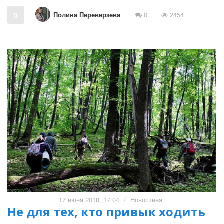
Полина Переверзева
0
0
2454
17 июня 2018, 17:04
/
Новостная
Не для тех, кто привык ходить