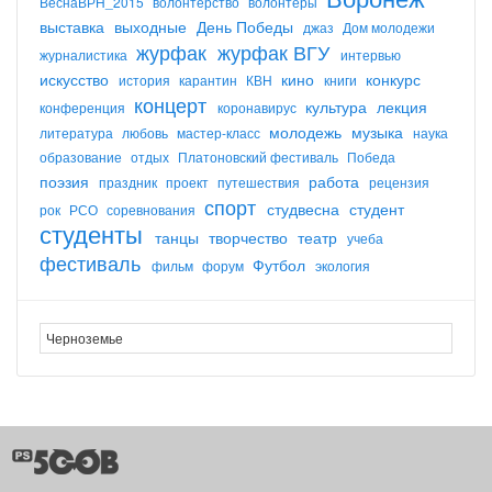
ВеснаВРН_2015
волонтерство
волонтеры
выставка
выходные
День Победы
джаз
Дом молодежи
журфак
журфак ВГУ
журналистика
интервью
искусство
кино
конкурс
история
карантин
КВН
книги
концерт
культура
лекция
конференция
коронавирус
молодежь
музыка
литература
любовь
мастер-класс
наука
образование
отдых
Платоновский фестиваль
Победа
поэзия
работа
праздник
проект
путешествия
рецензия
спорт
студвесна
студент
рок
РСО
соревнования
студенты
танцы
творчество
театр
учеба
фестиваль
Футбол
фильм
форум
экология