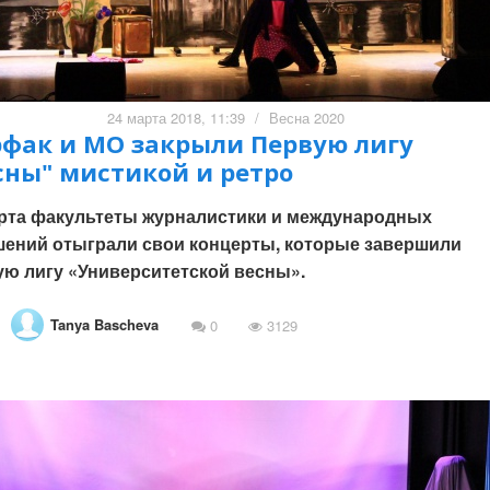
24 марта 2018, 11:39
/
Весна 2020
фак и МО закрыли Первую лигу
сны" мистикой и ретро
рта факультеты журналистики и международных
ений отыграли свои концерты, которые завершили
ю лигу «Университетской весны».
Tanya Bascheva
0
3129