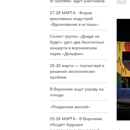
to Success» ждёт участников
27-28 МАРТА - Форум
креативных индустрий
«Вдохновение в истоках»
Солист группы «Дождя не
будет» даст два бесплатных
концерта в воронежском
парке «Дельфин»
25-26 марта — поучаствуй в
решении экологических
проблем
В Воронеже ищут управу на
отходы
«Рожденная весной»
25-26 МАРТА - В Воронеже
обсудят будущее
экологических технологий