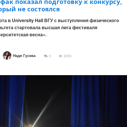
фак показал подготовку к конкурсу,
орый не состоялся
рта в University Hall ВГУ с выступления физического
ьтета стартовала высшая лига фестиваля
ерситетская весна».
Надя Гусева
0
3050