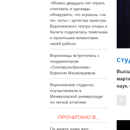
«Можно двадцать лет играть
спектакль и однажды
обнаружить, что играешь «не
те» ноты»: артистка оркестра
Воронежского театра оперы и
балета поделилась тяжёлыми
и приятными моментами
своей работы
Воронежцы встретились с
Сту
гендиректором
«Союзмультфильма»
Высша
Борисом Машковцевым
март
Воронежские студенты
наук.
поучаствовали в
Межвузовской универсиаде
0
по легкой атлетике
ПРОЧИТАНО В...
Он между нами жил...