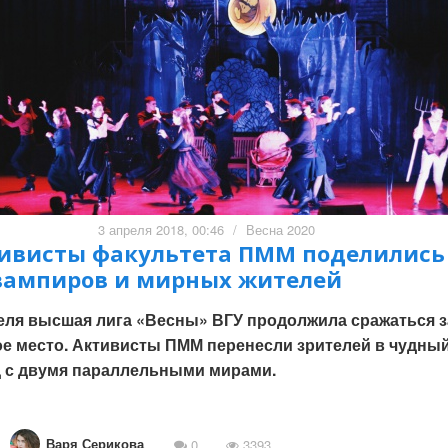
3 апреля 2018, 00:46
/
Весна 2020
ивисты факультета ПММ поделились
вампиров и мирных жителей
еля высшая лига «Весны» ВГУ продолжила сражаться з
е место. Активисты ПММ перенесли зрителей в чудны
 с двумя параллельными мирами.
Варя Серикова
0
3393