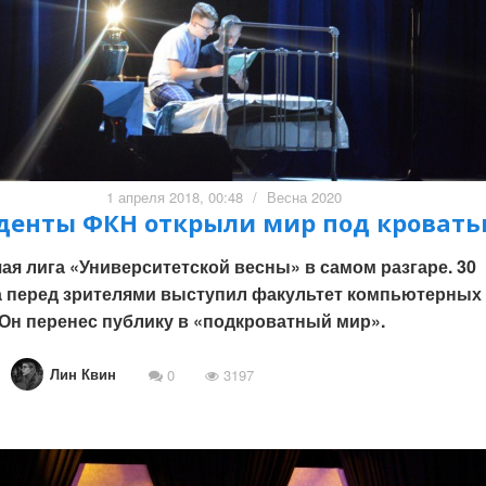
1 апреля 2018, 00:48
/
Весна 2020
денты ФКН открыли мир под кроват
я лига «Университетской весны» в самом разгаре. 30
а перед зрителями выступил факультет компьютерных
 Он перенес публику в «подкроватный мир».
Лин Квин
0
3197