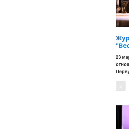
Жур
"Ве
23 ма
отнош
Перву
2