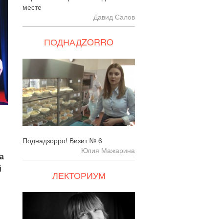
месте
Давид Салов
ПОДНАДZORRO
Поднадзорро! Визит № 6
Юлия Мажарина
а
й
ЛЕКТОРИУМ