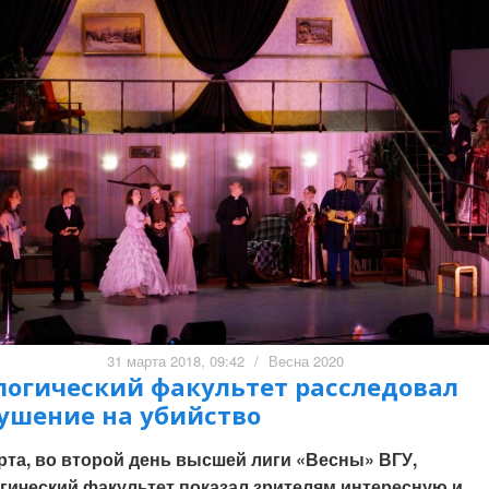
31 марта 2018, 09:42
/
Весна 2020
логический факультет расследовал
ушение на убийство
рта, во второй день высшей лиги «Весны» ВГУ,
гический факультет показал зрителям интересную и