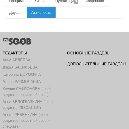
Профиль
Стена
Публикации
Избранное
4
Друзья
Активность
РЕДАКТОРЫ
ОСНОВНЫЕ РАЗДЕЛЫ
Анна АВДЕЕВА
ДОПОЛНИТЕЛЬНЫЕ РАЗДЕЛЫ
Дарья ВАСИЛЬЕВА
Катерина ДОРОХИНА
Алена РАЗМОЧАЕВА
Ксения САФРОНОВА (шеф-
редактор новостной совы)
Анна БЕЛОГЛАЗКИНА (шеф-
редактор "5 СОВ-ТВ")
Анна ГРЕБЕНКИНА (шеф-
редактор новостной совы и
спецназа)