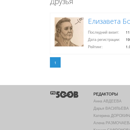
Друзья
Елизавета Б
Последний визит:
11
Дата регистрации:
19
Рейтинг:
1.
1
РЕДАКТОРЫ
Анна АВДЕЕВА
Дарья ВАСИЛЬЕВА
Катерина ДОРОХИН
Алена РАЗМОЧАЕВ
Ксения САФРОНОВА 