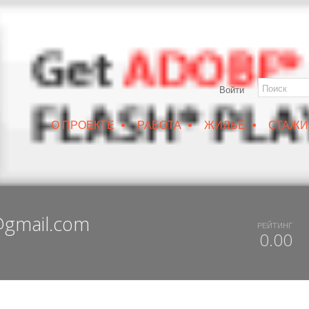
Войти
•
•
•
О ПРОЕКТЕ
РАБОТА
ЖИЛЬЕ
СТАЖИ
РУИН/IZRUIN
|
ВЕСНА 2019
|
DUX 20-19
|
ДОСТУПНЫЙ ВОРОНЕЖ
gmail.com
РЕЙТИНГ
0.00