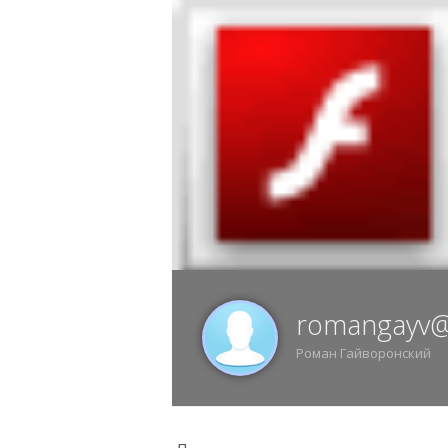
7 АВГУСТА, ПЯТНИЦА, 18:11, ВОРОНЕЖ
ИЗ
romangayv@
Роман Гайворонский