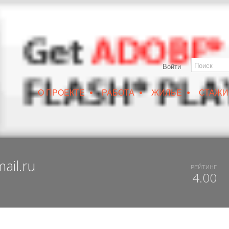
Войти
•
•
•
О ПРОЕКТЕ
РАБОТА
ЖИЛЬЕ
СТАЖИ
РУИН/IZRUIN
|
ВЕСНА 2019
|
DUX 20-19
|
ДОСТУПНЫЙ ВОРОНЕЖ
ail.ru
РЕЙТИНГ
4.00