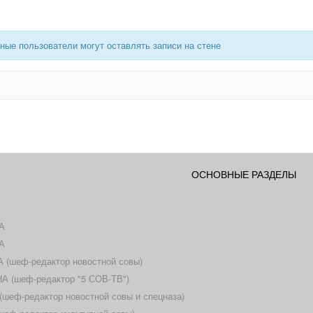
ные пользователи могут оставлять записи на стене
ОСНОВНЫЕ РАЗДЕЛЫ
А
А
(шеф-редактор новостной совы)
 (шеф-редактор "5 СОВ-ТВ")
еф-редактор новостной совы и спецназа)