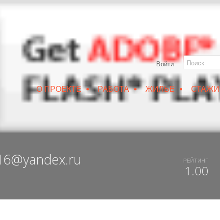
Войти
•
•
•
О ПРОЕКТЕ
РАБОТА
ЖИЛЬЕ
СТАЖИ
РУИН/IZRUIN
|
ВЕСНА 2019
|
DUX 20-19
|
ДОСТУПНЫЙ ВОРОНЕЖ
016@yandex.ru
РЕЙТИНГ
1.00