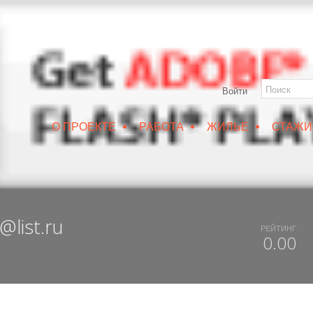
Войти
•
•
•
О ПРОЕКТЕ
РАБОТА
ЖИЛЬЕ
СТАЖИ
РУИН/IZRUIN
|
ВЕСНА 2019
|
DUX 20-19
|
ДОСТУПНЫЙ ВОРОНЕЖ
@list.ru
РЕЙТИНГ
0.00