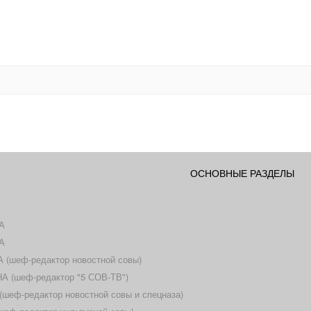
ОСНОВНЫЕ РАЗДЕЛЫ
А
А
(шеф-редактор новостной совы)
 (шеф-редактор "5 СОВ-ТВ")
еф-редактор новостной совы и спецназа)