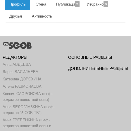
Профиль
Стена
Публикации
Избранное
2
3
Друзья
Активность
РЕДАКТОРЫ
ОСНОВНЫЕ РАЗДЕЛЫ
Анна АВДЕЕВА
ДОПОЛНИТЕЛЬНЫЕ РАЗДЕЛЫ
Дарья ВАСИЛЬЕВА
Катерина ДОРОХИНА
Алена РАЗМОЧАЕВА
Ксения САФРОНОВА (шеф-
редактор новостной совы)
Анна БЕЛОГЛАЗКИНА (шеф-
редактор "5 СОВ-ТВ")
Анна ГРЕБЕНКИНА (шеф-
редактор новостной совы и