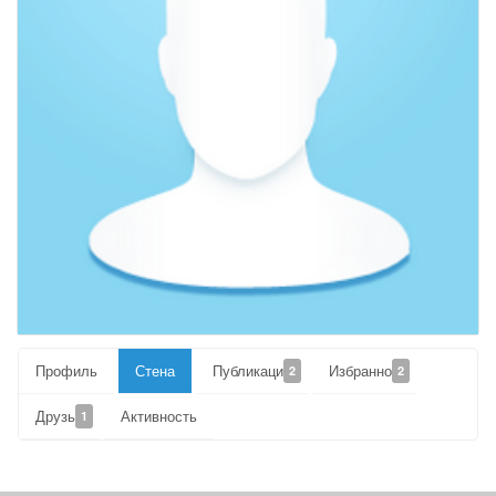
Профиль
Стена
Публикации
Избранное
2
2
Друзья
Активность
1