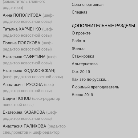
(заместитель главного
Сова спортивная
редактора)
Спецназ
Анна ПОПОЛИТОВА
(шеф-
редактор новостной совы)
ДОПОЛНИТЕЛЬНЫЕ РАЗДЕЛЫ
Татьяна ХАРЧЕНКО
(шеф-
О проекте
редактор новостной совы)
Работа
Полина ПОЛЯКОВА
(шеф-
Жилье
редактор новостной совы)
Стажировки
Екатерина САФЕТИНА
(шеф-
редактор новостной совы)
Альтернатива
Екатерина ХОДАКОВСКАЯ
)
Dux 20-19
(шеф-редактор новостной совы)
Как это по-русски...
Анастасия ТРУСОВА
(шеф-
Любимый преподаватель
редактор новостной совы)
Весна 2019
Вадим ПОПОВ
(шеф-редактор
новостной совы)
Екатерина КАЗАКОВА
(шеф-
редактор новостной совы)
Анастасия ПАЛИХОВА
(редактор
спецпроектов и шеф-редактор