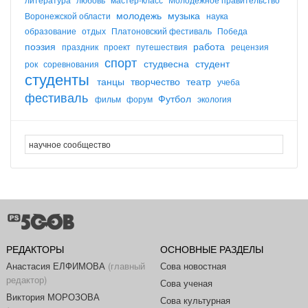
молодежь
музыка
Воронежской области
наука
образование
отдых
Платоновский фестиваль
Победа
поэзия
работа
праздник
проект
путешествия
рецензия
спорт
студвесна
студент
рок
соревнования
студенты
танцы
творчество
театр
учеба
фестиваль
Футбол
фильм
форум
экология
РЕДАКТОРЫ
ОСНОВНЫЕ РАЗДЕЛЫ
Анастасия ЕЛФИМОВА
(главный
Сова новостная
редактор)
Сова ученая
Виктория МОРОЗОВА
Сова культурная