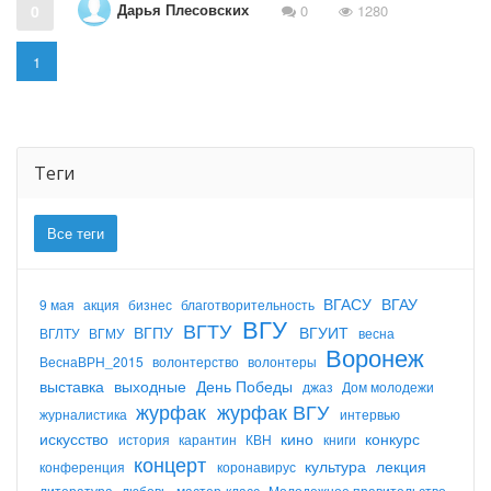
Дарья Плесовских
0
0
1280
1
Теги
Все теги
ВГАСУ
ВГАУ
9 мая
акция
бизнес
благотворительность
ВГУ
ВГТУ
ВГПУ
ВГУИТ
ВГЛТУ
ВГМУ
весна
Воронеж
ВеснаВРН_2015
волонтерство
волонтеры
выставка
выходные
День Победы
джаз
Дом молодежи
журфак
журфак ВГУ
журналистика
интервью
искусство
кино
конкурс
история
карантин
КВН
книги
концерт
культура
лекция
конференция
коронавирус
литература
любовь
мастер-класс
Молодежное правительство