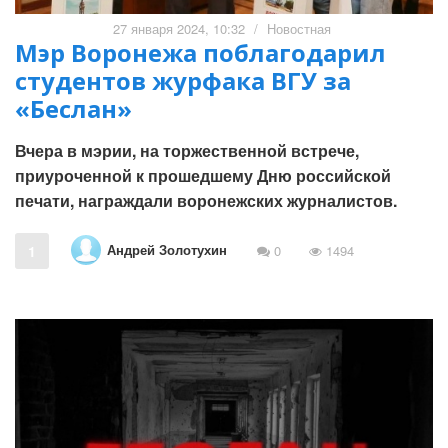
27 января 2024, 10:32
/
Новостная
Мэр Воронежа поблагодарил
студентов журфака ВГУ за
«Беслан»
Вчера в мэрии, на торжественной встрече,
приуроченной к прошедшему Дню российской
печати, награждали воронежских журналистов.
Андрей Золотухин
1
0
1494