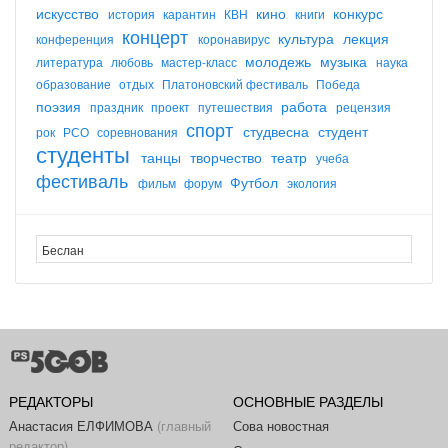
искусство
кино
конкурс
история
карантин
КВН
книги
концерт
культура
лекция
конференция
коронавирус
молодежь
музыка
литература
любовь
мастер-класс
наука
образование
отдых
Платоновский фестиваль
Победа
поэзия
работа
праздник
проект
путешествия
рецензия
спорт
студвесна
студент
рок
РСО
соревнования
студенты
танцы
творчество
театр
учеба
фестиваль
Футбол
фильм
форум
экология
РЕДАКТОРЫ
ОСНОВНЫЕ РАЗДЕЛЫ
Анастасия ЕЛФИМОВА
(главный
Сова новостная
редактор)