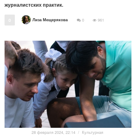
журналистских практик.
Лиза Мещерякова
0
0
961
28 февраля 2024, 22:14
/
Культурная