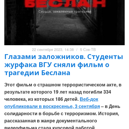
22 сентября 2023, 14:38
/
5 Сов-ТВ
Глазами заложников. Студенты
журфака ВГУ сняли фильм о
трагедии Беслана
Этот фильм о страшном террористическом акте, в
результате которого 19 лет назад погибли 334
человека, из которых 186 детей.
Веб-док
опубликовали в воскресенье, 3 сентября
– в День
солидарности в борьбе с терроризмом. История,
рассказанная в жанре документального
видеофильма стала курсовой работой