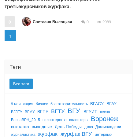
третьекурсников журфака.
Светлана Высоцкая
0
0
2989
1
Теги
Все теги
ВГАСУ
ВГАУ
9 мая
акция
бизнес
благотворительность
ВГУ
ВГТУ
ВГПУ
ВГУИТ
ВГЛТУ
ВГМУ
весна
Воронеж
ВеснаВРН_2015
волонтерство
волонтеры
выставка
выходные
День Победы
джаз
Дом молодежи
журфак
журфак ВГУ
журналистика
интервью