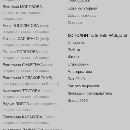
Сова ученая
Виктория МОРОЗОВА
Сова культурная
(заместитель главного
Сова спортивная
редактора)
Спецназ
Анна ПОПОЛИТОВА
(шеф-
редактор новостной совы)
ДОПОЛНИТЕЛЬНЫЕ РАЗДЕЛЫ
Татьяна ХАРЧЕНКО
(шеф-
О проекте
редактор новостной совы)
Работа
Полина ПОЛЯКОВА
(шеф-
Жилье
редактор новостной совы)
Стажировки
Екатерина САФЕТИНА
(шеф-
редактор новостной совы)
Альтернатива
Екатерина ХОДАКОВСКАЯ
)
Dux 20-19
(шеф-редактор новостной совы)
Как это по-русски...
Анастасия ТРУСОВА
(шеф-
Любимый преподаватель
редактор новостной совы)
Весна 2019
Вадим ПОПОВ
(шеф-редактор
новостной совы)
Екатерина КАЗАКОВА
(шеф-
редактор новостной совы)
Анастасия ПАЛИХОВА
(редактор