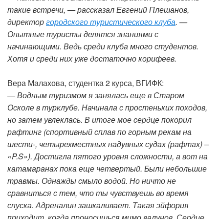
такие встречи, — рассказал Евгений Плешанов,
директор
городского туристического клуба
. —
Опытные туристы делятся знаниями с
начинающими. Ведь среди клуба много студентов.
Хотя и среди них уже достаточно корифеев.
Вера Малахова, студентка 2 курса, ВГИФК:
— Водным туризмом я занялась еще в Старом
Осколе в турклубе. Начинала с простеньких походов,
но затем увлеклась. В итоге мое сердце покорил
рафтинг (спортивный сплав по горным рекам на
шести-, четырехместных надувных судах (рафтах) –
«P.S»). Достигла пятого уровня сложности, а вот на
катамаранах пока еще четвертый. Были небольшие
травмы. Однажды смыло водой. Но ничто не
сравниться с тем, что ты чувствуешь во время
спуска. Адреналин зашкаливает. Такая эйфория
приходит, когда проносишься мимо валунов. Сердце