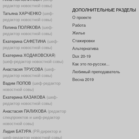
редактор новостной совы)
ДОПОЛНИТЕЛЬНЫЕ РАЗДЕЛЫ
Татьяна ХАРЧЕНКО
(шеф-
О проекте
редактор новостной совы)
Работа
Полина ПОЛЯКОВА
(шеф-
Жилье
редактор новостной совы)
Стажировки
Екатерина САФЕТИНА
(шеф-
редактор новостной совы)
Альтернатива
Екатерина ХОДАКОВСКАЯ
)
Dux 20-19
(шеф-редактор новостной совы)
Как это по-русски...
Анастасия ТРУСОВА
(шеф-
Любимый преподаватель
редактор новостной совы)
Весна 2019
Вадим ПОПОВ
(шеф-редактор
новостной совы)
Екатерина КАЗАКОВА
(шеф-
редактор новостной совы)
Анастасия ПАЛИХОВА
(редактор
спецпроектов и шеф-редактор
новостной совы)
Лидия БАТУРА
(PR-директор и
шеф-редактор новостной совы)