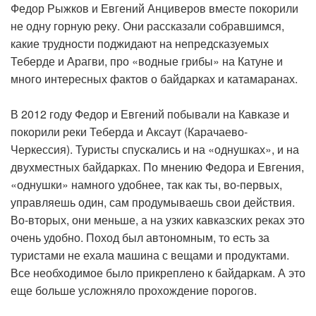
Федор Рыжков и Евгений Анциверов вместе покорили
не одну горную реку. Они рассказали собравшимся,
какие трудности поджидают на непредсказуемых
Теберде и Арагви, про «водные грибы» на Катуне и
много интересных фактов о байдарках и катамаранах.
В 2012 году Федор и Евгений побывали на Кавказе и
покорили реки Теберда и Аксаут (Карачаево-
Черкессия). Туристы спускались и на «однушках», и на
двухместных байдарках. По мнению Федора и Евгения,
«однушки» намного удобнее, так как ты, во-первых,
управляешь один, сам продумываешь свои действия.
Во-вторых, они меньше, а на узких кавказских реках это
очень удобно. Поход был автономным, то есть за
туристами не ехала машина с вещами и продуктами.
Все необходимое было прикреплено к байдаркам. А это
еще больше усложняло прохождение порогов.