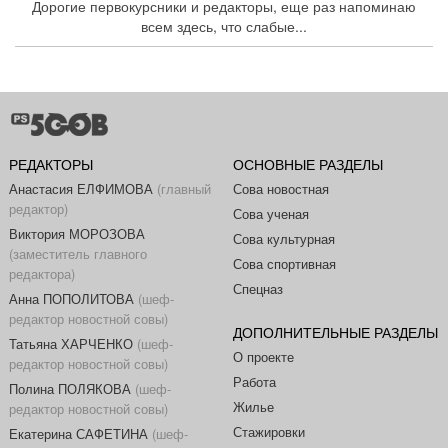
Дорогие первокурсники и редакторы, еще раз напоминаю
всем здесь, что слабые...
РЕДАКТОРЫ
ОСНОВНЫЕ РАЗДЕЛЫ
Анастасия ЕЛФИМОВА
(главный
Сова новостная
редактор)
Сова ученая
Виктория МОРОЗОВА
Сова культурная
(заместитель главного
Сова спортивная
редактора)
Спецназ
Анна ПОПОЛИТОВА
(шеф-
редактор новостной совы)
ДОПОЛНИТЕЛЬНЫЕ РАЗДЕЛЫ
Татьяна ХАРЧЕНКО
(шеф-
О проекте
редактор новостной совы)
Работа
Полина ПОЛЯКОВА
(шеф-
Жилье
редактор новостной совы)
Стажировки
Екатерина САФЕТИНА
(шеф-