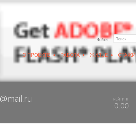
Войти
•
•
•
О ПРОЕКТЕ
РАБОТА
ЖИЛЬЕ
СТАЖИ
РУИН/IZRUIN
|
ВЕСНА 2019
|
DUX 20-19
|
ДОСТУПНЫЙ ВОРОНЕЖ
@mail.ru
РЕЙТИНГ
0.00