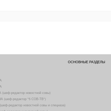
ОСНОВНЫЕ РАЗДЕЛЫ
А
А
(шеф-редактор новостной совы)
 (шеф-редактор "5 СОВ-ТВ")
еф-редактор новостной совы и спецназа)