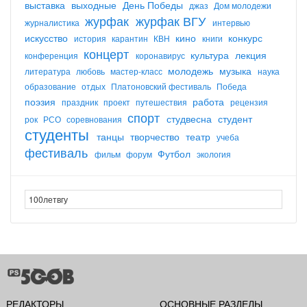
выставка
выходные
День Победы
джаз
Дом молодежи
журфак
журфак ВГУ
журналистика
интервью
искусство
кино
конкурс
история
карантин
КВН
книги
концерт
культура
лекция
конференция
коронавирус
молодежь
музыка
литература
любовь
мастер-класс
наука
образование
отдых
Платоновский фестиваль
Победа
поэзия
работа
праздник
проект
путешествия
рецензия
спорт
студвесна
студент
рок
РСО
соревнования
студенты
танцы
творчество
театр
учеба
фестиваль
Футбол
фильм
форум
экология
РЕДАКТОРЫ
ОСНОВНЫЕ РАЗДЕЛЫ