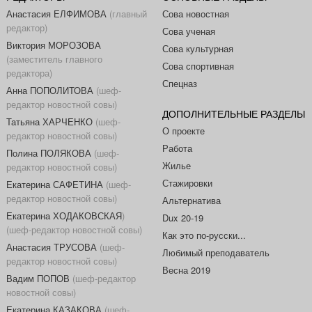
Анастасия ЕЛФИМОВА
(главный
Сова новостная
редактор)
Сова ученая
Виктория МОРОЗОВА
Сова культурная
(заместитель главного
Сова спортивная
редактора)
Спецназ
Анна ПОПОЛИТОВА
(шеф-
редактор новостной совы)
ДОПОЛНИТЕЛЬНЫЕ РАЗДЕЛЫ
Татьяна ХАРЧЕНКО
(шеф-
О проекте
редактор новостной совы)
Работа
Полина ПОЛЯКОВА
(шеф-
Жилье
редактор новостной совы)
Стажировки
Екатерина САФЕТИНА
(шеф-
редактор новостной совы)
Альтернатива
Екатерина ХОДАКОВСКАЯ
)
Dux 20-19
(шеф-редактор новостной совы)
Как это по-русски...
Анастасия ТРУСОВА
(шеф-
Любимый преподаватель
редактор новостной совы)
Весна 2019
Вадим ПОПОВ
(шеф-редактор
новостной совы)
Екатерина КАЗАКОВА
(шеф-