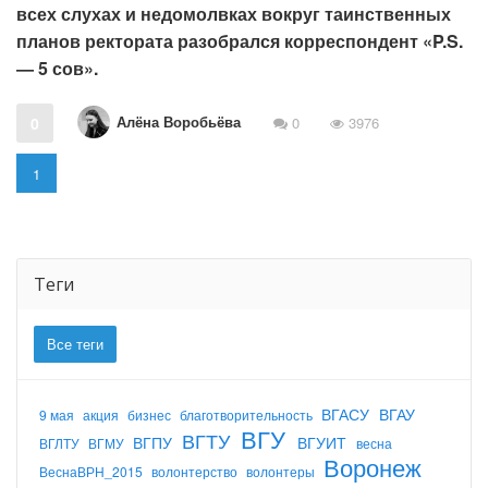
всех слухах и недомолвках вокруг таинственных
планов ректората разобрался корреспондент «P.S.
— 5 сов».
Алёна Воробьёва
0
0
3976
1
Теги
Все теги
ВГАСУ
ВГАУ
9 мая
акция
бизнес
благотворительность
ВГУ
ВГТУ
ВГПУ
ВГУИТ
ВГЛТУ
ВГМУ
весна
Воронеж
ВеснаВРН_2015
волонтерство
волонтеры