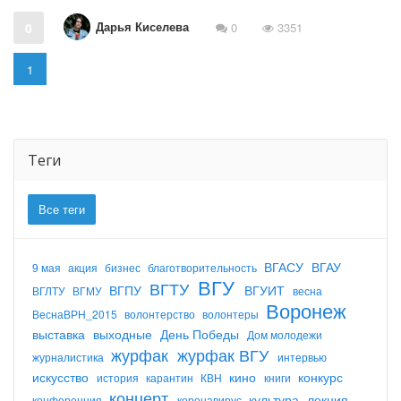
Дарья Киселева
0
0
3351
1
Теги
Все теги
ВГАСУ
ВГАУ
9 мая
акция
бизнес
благотворительность
ВГУ
ВГТУ
ВГПУ
ВГУИТ
ВГЛТУ
ВГМУ
весна
Воронеж
ВеснаВРН_2015
волонтерство
волонтеры
выставка
выходные
День Победы
Дом молодежи
журфак
журфак ВГУ
журналистика
интервью
искусство
кино
конкурс
история
карантин
КВН
книги
концерт
культура
лекция
конференция
коронавирус