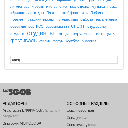
молодежь
музыка
литература
любовь
мастер-класс
наука
образование
отдых
Платоновский фестиваль
Победа
поэзия
работа
праздник
проект
путешествия
развлечения
спорт
студвесна
рецензия
рок
РСО
соревнования
студенты
студент
танцы
творчество
театр
учеба
фестиваль
Футбол
фильм
форум
экология
РЕДАКТОРЫ
ОСНОВНЫЕ РАЗДЕЛЫ
Анастасия ЕЛФИМОВА
(главный
Сова новостная
редактор)
Сова ученая
Виктория МОРОЗОВА
Сова культурная