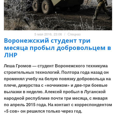
5 мая 2016, 23:06
/
Спецназ
Воронежский студент три
месяца пробыл добровольцем в
ЛНР
Леша Громов — студент Воронежского техникума
строительных технологий. Полтора года назад он
променял учебу на белую повязку добровольца на
плече, дежурства с «ночником» и две-три боевые
вылазки в неделю. Алексей пробыл в Луганской
народной республике почти три месяца, с января
по апрель 2015 года. На контакт с корреспондентом
«5 сов» он решился только через год.