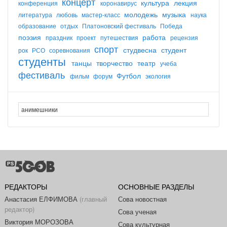
концерт
культура
лекция
конференция
коронавирус
молодежь
музыка
литература
любовь
мастер-класс
наука
образование
отдых
Платоновский фестиваль
Победа
поэзия
работа
праздник
проект
путешествия
рецензия
спорт
студвесна
студент
рок
РСО
соревнования
студенты
танцы
творчество
театр
учеба
фестиваль
Футбол
фильм
форум
экология
РЕДАКТОРЫ
ОСНОВНЫЕ РАЗДЕЛЫ
Анастасия ЕЛФИМОВА
(главный
Сова новостная
редактор)
Сова ученая
Виктория МОРОЗОВА
Сова культурная