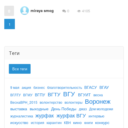
miraya smog
0
0
4105
1
Теги
Все теги
ВГАСУ
ВГАУ
9 мая
акция
бизнес
благотворительность
ВГУ
ВГТУ
ВГПУ
ВГУИТ
ВГЛТУ
ВГМУ
весна
Воронеж
ВеснаВРН_2015
волонтерство
волонтеры
выставка
выходные
День Победы
джаз
Дом молодежи
журфак
журфак ВГУ
журналистика
интервью
искусство
кино
конкурс
история
карантин
КВН
книги