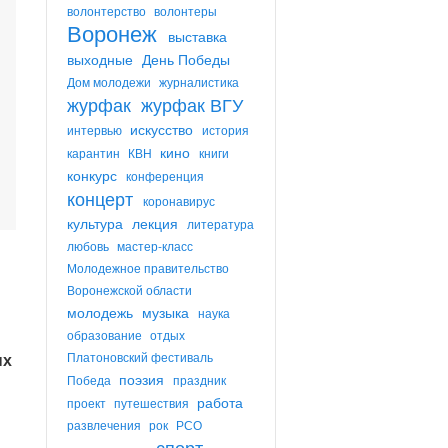
волонтерство
волонтеры
Воронеж
выставка
выходные
День Победы
Дом молодежи
журналистика
журфак
журфак ВГУ
искусство
интервью
история
кино
карантин
КВН
книги
конкурс
конференция
концерт
коронавирус
культура
лекция
литература
любовь
мастер-класс
Молодежное правительство
Воронежской области
молодежь
музыка
наука
образование
отдых
ых
Платоновский фестиваль
поэзия
Победа
праздник
работа
проект
путешествия
развлечения
рок
РСО
спорт