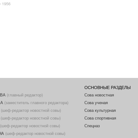
1956
ОСНОВНЫЕ РАЗДЕЛЫ
ОВА
(главный редактор)
Сова новостная
ВА
(заместитель главного редактора)
Сова ученая
(шеф-редактор новостной совы)
Сова культурная
(шеф-редактор новостной совы)
Сова спортивная
(шеф-редактор новостной совы)
Спецназ
НА
(шеф-редактор новостной совы)