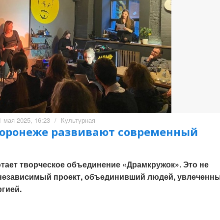
1 мая 2025, 16:23
/
Культурная
Воронеже развивают современный
тает творческое объединение «Драмкружок». Это не
а независимый проект, объединивший людей, увлеченн
гией.