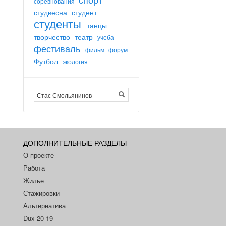
соревнования
студвесна
студент
студенты
танцы
творчество
театр
учеба
фестиваль
фильм
форум
Футбол
экология
ДОПОЛНИТЕЛЬНЫЕ РАЗДЕЛЫ
О проекте
Работа
Жилье
Стажировки
Альтернатива
Dux 20-19