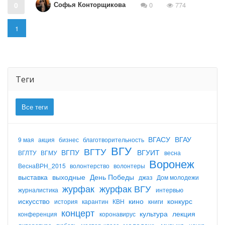
Софья Конторщикова
0
0
774
1
Теги
Все теги
ВГАСУ
ВГАУ
9 мая
акция
бизнес
благотворительность
ВГУ
ВГТУ
ВГПУ
ВГУИТ
ВГЛТУ
ВГМУ
весна
Воронеж
ВеснаВРН_2015
волонтерство
волонтеры
выставка
выходные
День Победы
джаз
Дом молодежи
журфак
журфак ВГУ
журналистика
интервью
искусство
кино
конкурс
история
карантин
КВН
книги
концерт
культура
лекция
конференция
коронавирус
молодежь
музыка