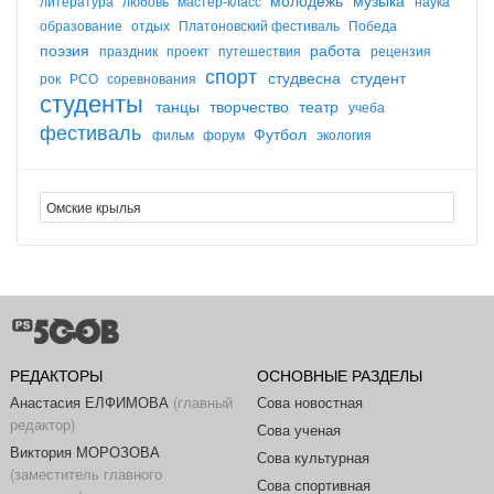
литература
любовь
мастер-класс
наука
образование
отдых
Платоновский фестиваль
Победа
поэзия
работа
праздник
проект
путешествия
рецензия
спорт
студвесна
студент
рок
РСО
соревнования
студенты
танцы
творчество
театр
учеба
фестиваль
Футбол
фильм
форум
экология
РЕДАКТОРЫ
ОСНОВНЫЕ РАЗДЕЛЫ
Анастасия ЕЛФИМОВА
(главный
Сова новостная
редактор)
Сова ученая
Виктория МОРОЗОВА
Сова культурная
(заместитель главного
Сова спортивная