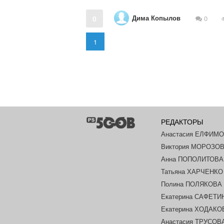
Дима Копылов
0
0
1
РЕДАКТОРЫ
Анастасия ЕЛФИМ
Виктория МОРОЗО
Анна ПОПОЛИТОВА
Татьяна ХАРЧЕНКО
Полина ПОЛЯКОВА
Екатерина САФЕТИ
Екатерина ХОДАК
Анастасия ТРУСОВ