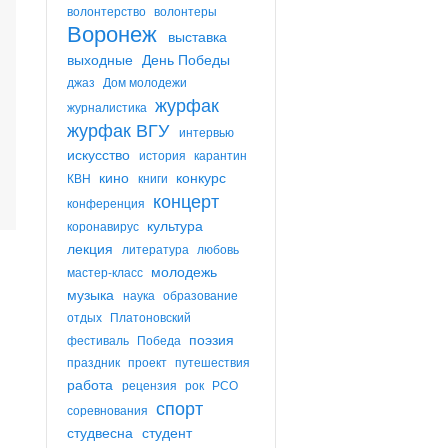
волонтерство
волонтеры
Воронеж
выставка
выходные
День Победы
джаз
Дом молодежи
журфак
журналистика
журфак ВГУ
интервью
искусство
история
карантин
кино
конкурс
КВН
книги
концерт
конференция
культура
коронавирус
лекция
литература
любовь
молодежь
мастер-класс
музыка
наука
образование
отдых
Платоновский
поэзия
фестиваль
Победа
праздник
проект
путешествия
работа
рецензия
рок
РСО
спорт
соревнования
студвесна
студент