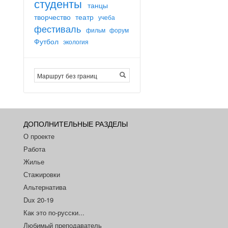
студенты
танцы
творчество
театр
учеба
фестиваль
фильм
форум
Футбол
экология
ДОПОЛНИТЕЛЬНЫЕ РАЗДЕЛЫ
О проекте
Работа
Жилье
Стажировки
Альтернатива
Dux 20-19
Как это по-русски...
Любимый преподаватель