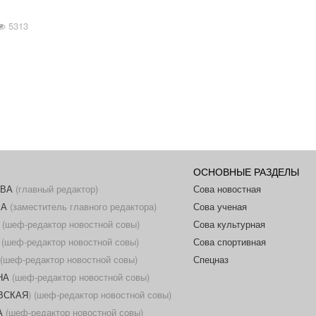
5313
ОСНОВНЫЕ РАЗДЕЛЫ
ОВА
(главный редактор)
Сова новостная
ВА
(заместитель главного редактора)
Сова ученая
(шеф-редактор новостной совы)
Сова культурная
(шеф-редактор новостной совы)
Сова спортивная
(шеф-редактор новостной совы)
Спецназ
НА
(шеф-редактор новостной совы)
ОВСКАЯ
) (шеф-редактор новостной совы)
А
(шеф-редактор новостной совы)