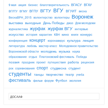
ВГАСУ
ВГАУ
9 мая
акция
бизнес
благотворительность
ВГУ
ВГТУ
ВГПУ
ВГУИТ
ВГЛТУ
ВГМУ
весна
Воронеж
ВеснаВРН_2015
волонтерство
волонтеры
выставка
выходные
День Победы
джаз
Дом молодежи
журфак
журфак ВГУ
журналистика
интервью
искусство
кино
конкурс
история
карантин
КВН
книги
концерт
культура
лекция
конференция
коронавирус
литература
любовь
мастер-класс
Молодежное правительство
молодежь
музыка
Воронежской области
наука
образование
отдых
Платоновский фестиваль
Победа
поэзия
работа
праздник
проект
путешествия
рецензия
спорт
студвесна
студент
рок
соревнования
студенты
танцы
творчество
театр
учеба
фестиваль
Футбол
фильм
форум
экология