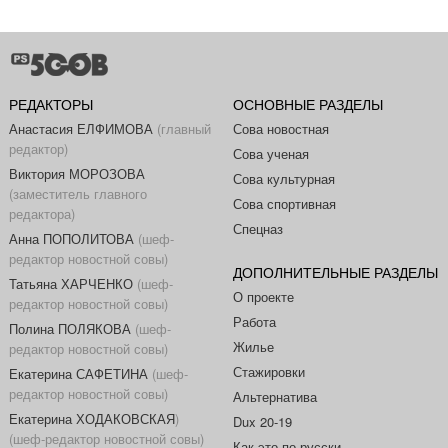
РЕДАКТОРЫ
ОСНОВНЫЕ РАЗДЕЛЫ
Анастасия ЕЛФИМОВА
(главный
Сова новостная
редактор)
Сова ученая
Виктория МОРОЗОВА
Сова культурная
(заместитель главного
Сова спортивная
редактора)
Спецназ
Анна ПОПОЛИТОВА
(шеф-
редактор новостной совы)
ДОПОЛНИТЕЛЬНЫЕ РАЗДЕЛЫ
Татьяна ХАРЧЕНКО
(шеф-
О проекте
редактор новостной совы)
Работа
Полина ПОЛЯКОВА
(шеф-
Жилье
редактор новостной совы)
Стажировки
Екатерина САФЕТИНА
(шеф-
редактор новостной совы)
Альтернатива
Екатерина ХОДАКОВСКАЯ
)
Dux 20-19
(шеф-редактор новостной совы)
Как это по-русски...