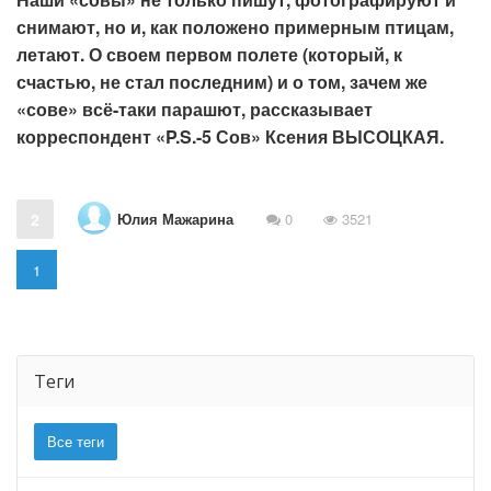
снимают, но и, как положено примерным птицам,
летают. О своем первом полете (который, к
счастью, не стал последним) и о том, зачем же
«сове» всё-таки парашют, рассказывает
корреспондент «P.S.-5 Сов» Ксения ВЫСОЦКАЯ.
Юлия Мажарина
2
0
3521
1
Теги
Все теги