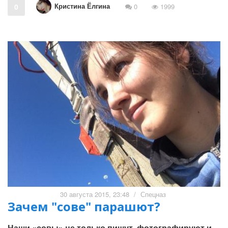
Кристина Ёлгина
0
0
1999
30 августа 2015, 23:48
/
Спецназ
Зачем "сове" парашют?
Наши «совы» не только пишут, фотографируют и