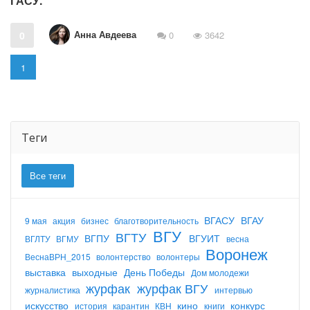
ГАСУ.
Анна Авдеева
0
0
3642
1
Теги
Все теги
ВГАСУ
ВГАУ
9 мая
акция
бизнес
благотворительность
ВГУ
ВГТУ
ВГПУ
ВГУИТ
ВГЛТУ
ВГМУ
весна
Воронеж
ВеснаВРН_2015
волонтерство
волонтеры
выставка
выходные
День Победы
Дом молодежи
журфак
журфак ВГУ
журналистика
интервью
искусство
кино
конкурс
история
карантин
КВН
книги