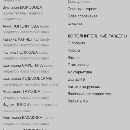
Сова ученая
Виктория МОРОЗОВА
Сова культурная
(заместитель главного
Сова спортивная
редактора)
Спецназ
Анна ПОПОЛИТОВА
(шеф-
редактор новостной совы)
ДОПОЛНИТЕЛЬНЫЕ РАЗДЕЛЫ
Татьяна ХАРЧЕНКО
(шеф-
О проекте
редактор новостной совы)
Работа
Полина ПОЛЯКОВА
(шеф-
Жилье
редактор новостной совы)
Стажировки
Екатерина САФЕТИНА
(шеф-
редактор новостной совы)
Альтернатива
Екатерина ХОДАКОВСКАЯ
)
Dux 20-19
(шеф-редактор новостной совы)
Как это по-русски...
Анастасия ТРУСОВА
(шеф-
Любимый преподаватель
редактор новостной совы)
Весна 2019
Вадим ПОПОВ
(шеф-редактор
новостной совы)
Екатерина КАЗАКОВА
(шеф-
редактор новостной совы)