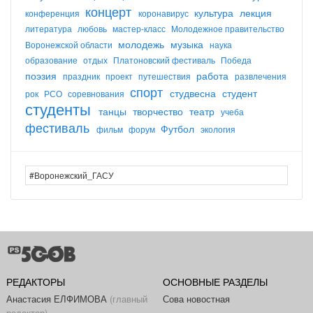
концерт
культура
лекция
конференция
коронавирус
литература
любовь
мастер-класс
Молодежное правительство
молодежь
музыка
Воронежской области
наука
образование
отдых
Платоновский фестиваль
Победа
поэзия
работа
праздник
проект
путешествия
развлечения
спорт
студвесна
студент
рок
РСО
соревнования
студенты
танцы
творчество
театр
учеба
фестиваль
Футбол
фильм
форум
экология
РЕДАКТОРЫ
ОСНОВНЫЕ РАЗДЕЛЫ
Анастасия ЕЛФИМОВА
(главный
Сова новостная
редактор)