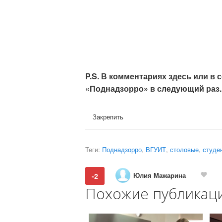
P.S. В комментариях здесь или в 
«Поднадзорро» в следующий раз.
Закрепить
Теги:
Поднадзорро
,
ВГУИТ
,
столовые
,
студе
Юлия Мажарина
-2
Похожие публикац