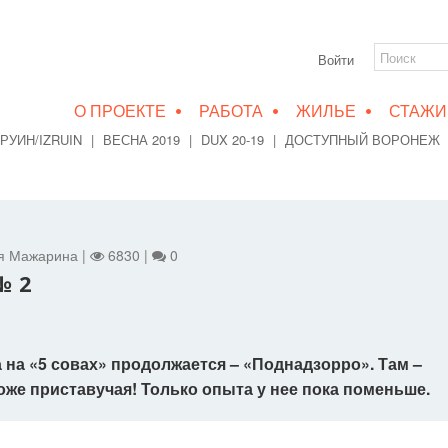
Войти
•
•
•
О ПРОЕКТЕ
РАБОТА
ЖИЛЬЕ
СТАЖИ
РУИН/IZRUIN
|
ВЕСНА 2019
|
DUX 20-19
|
ДОСТУПНЫЙ ВОРОНЕЖ
ия Мажарина |
6830 |
0
№ 2
 на «5 совах» продолжается – «Поднадзорро». Там –
Тоже приставучая! Только опыта у нее пока поменьше.