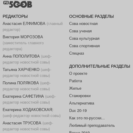
РЕДАКТОРЫ
ОСНОВНЫЕ РАЗДЕЛЫ
Анастасия ЕЛФИМОВА
(главный
Сова новостная
редактор)
Сова ученая
Виктория МОРОЗОВА
Сова культурная
(заместитель главного
Сова спортивная
редактора)
Спецназ
Анна ПОПОЛИТОВА
(шеф-
редактор новостной совы)
ДОПОЛНИТЕЛЬНЫЕ РАЗДЕЛЫ
Татьяна ХАРЧЕНКО
(шеф-
О проекте
редактор новостной совы)
Работа
Полина ПОЛЯКОВА
(шеф-
Жилье
редактор новостной совы)
Стажировки
Екатерина САФЕТИНА
(шеф-
редактор новостной совы)
Альтернатива
Екатерина ХОДАКОВСКАЯ
)
Dux 20-19
(шеф-редактор новостной совы)
Как это по-русски...
Анастасия ТРУСОВА
(шеф-
Любимый преподаватель
редактор новостной совы)
Весна 2019