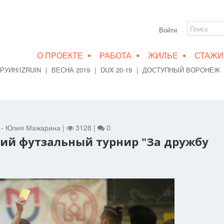
Войти
•
•
•
О ПРОЕКТЕ
РАБОТА
ЖИЛЬЕ
СТАЖИ
РУИН/IZRUIN
|
ВЕСНА 2019
|
DUX 20-19
|
ДОСТУПНЫЙ ВОРОНЕЖ
т - Юлия Мажарина |
3128 |
0
тий футзальный турнир "За дружбу