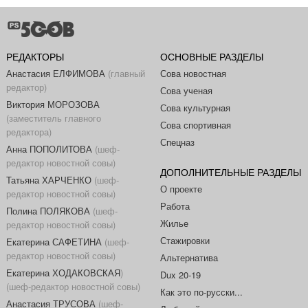
РЕДАКТОРЫ
ОСНОВНЫЕ РАЗДЕЛЫ
Анастасия ЕЛФИМОВА
(главный
Сова новостная
редактор)
Сова ученая
Виктория МОРОЗОВА
Сова культурная
(заместитель главного
Сова спортивная
редактора)
Спецназ
Анна ПОПОЛИТОВА
(шеф-
редактор новостной совы)
ДОПОЛНИТЕЛЬНЫЕ РАЗДЕЛЫ
Татьяна ХАРЧЕНКО
(шеф-
О проекте
редактор новостной совы)
Работа
Полина ПОЛЯКОВА
(шеф-
Жилье
редактор новостной совы)
Стажировки
Екатерина САФЕТИНА
(шеф-
редактор новостной совы)
Альтернатива
Екатерина ХОДАКОВСКАЯ
)
Dux 20-19
(шеф-редактор новостной совы)
Как это по-русски...
Анастасия ТРУСОВА
(шеф-