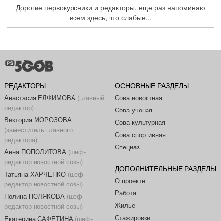
Дорогие первокурсники и редакторы, еще раз напоминаю
всем здесь, что слабые...
РЕДАКТОРЫ
ОСНОВНЫЕ РАЗДЕЛЫ
Анастасия ЕЛФИМОВА
(главный
Сова новостная
редактор)
Сова ученая
Виктория МОРОЗОВА
Сова культурная
(заместитель главного
Сова спортивная
редактора)
Спецназ
Анна ПОПОЛИТОВА
(шеф-
редактор новостной совы)
ДОПОЛНИТЕЛЬНЫЕ РАЗДЕЛЫ
Татьяна ХАРЧЕНКО
(шеф-
О проекте
редактор новостной совы)
Работа
Полина ПОЛЯКОВА
(шеф-
Жилье
редактор новостной совы)
Стажировки
Екатерина САФЕТИНА
(шеф-