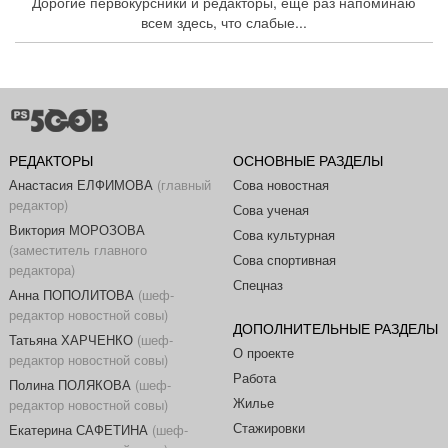
Дорогие первокурсники и редакторы, еще раз напоминаю
всем здесь, что слабые...
РЕДАКТОРЫ
ОСНОВНЫЕ РАЗДЕЛЫ
Анастасия ЕЛФИМОВА
(главный
Сова новостная
редактор)
Сова ученая
Виктория МОРОЗОВА
Сова культурная
(заместитель главного
Сова спортивная
редактора)
Спецназ
Анна ПОПОЛИТОВА
(шеф-
редактор новостной совы)
ДОПОЛНИТЕЛЬНЫЕ РАЗДЕЛЫ
Татьяна ХАРЧЕНКО
(шеф-
О проекте
редактор новостной совы)
Работа
Полина ПОЛЯКОВА
(шеф-
Жилье
редактор новостной совы)
Стажировки
Екатерина САФЕТИНА
(шеф-