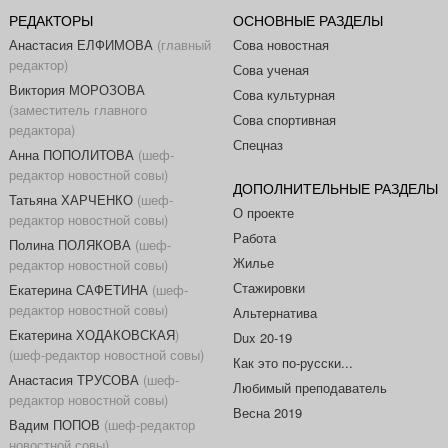
РЕДАКТОРЫ
ОСНОВНЫЕ РАЗДЕЛЫ
Анастасия ЕЛФИМОВА
(главный
Сова новостная
редактор)
Сова ученая
Виктория МОРОЗОВА
Сова культурная
(заместитель главного
Сова спортивная
редактора)
Спецназ
Анна ПОПОЛИТОВА
(шеф-
редактор новостной совы)
ДОПОЛНИТЕЛЬНЫЕ РАЗДЕЛЫ
Татьяна ХАРЧЕНКО
(шеф-
О проекте
редактор новостной совы)
Работа
Полина ПОЛЯКОВА
(шеф-
Жилье
редактор новостной совы)
Стажировки
Екатерина САФЕТИНА
(шеф-
редактор новостной совы)
Альтернатива
Екатерина ХОДАКОВСКАЯ
)
Dux 20-19
(шеф-редактор новостной совы)
Как это по-русски...
Анастасия ТРУСОВА
(шеф-
Любимый преподаватель
редактор новостной совы)
Весна 2019
Вадим ПОПОВ
(шеф-редактор
новостной совы)