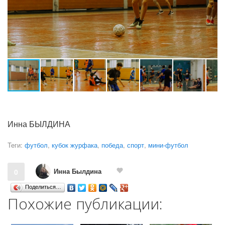
Инна БЫЛДИНА
Теги:
футбол
,
кубок журфака
,
победа
,
спорт
,
мини-футбол
Инна Былдина
0
Поделиться…
Похожие публикации: