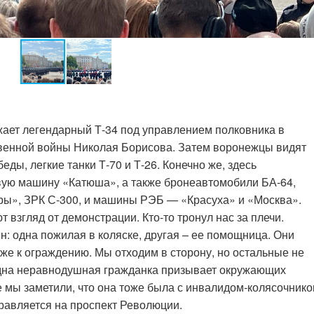
жает легендарный Т-34 под управлением полковника в
твенной войны Николая Борисова. Затем воронежцы видят
ды, легкие танки Т-70 и Т-26. Конечно же, здесь
вую машину «Катюша», а также бронеавтомобили БА-64,
ры», ЗРК С-300, и машины РЭБ — «Красуха» и «Москва».
взгляд от демонстрации. Кто-то тронул нас за плечи.
: одна пожилая в коляске, другая – ее помощница. Они
же к ограждению. Мы отходим в сторону, но остальные не
дна неравнодушная гражданка призывает окружающих
е мы заметили, что она тоже была с инвалидом-колясочнико
правляется на проспект Революции.