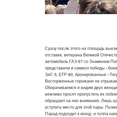
Сразу после этого на площадь выез
отставке, ветерана Великой Отечес
автомобиль ГАЗ-67 со Знаменем Побе
представили и символ победы –бое
ЗиС-5, БТР-80, бронированные «Тиг
Восторженные горожане не отрывают 
Оборачиваемся и видим двух женщин
вежливо просят пропустить их побли
обращают на них внимания. Лишь о
уступить место для этой пары. Позж
Парад подходит к концу, и толпа на