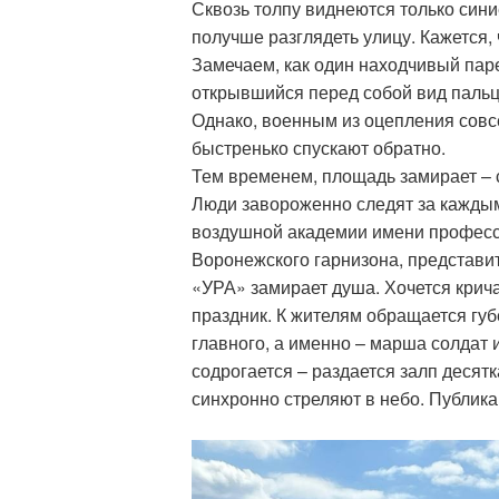
Сквозь толпу виднеются только син
получше разглядеть улицу. Кажется, 
Замечаем, как один находчивый паре
открывшийся перед собой вид паль
Однако, военным из оцепления совсе
быстренько спускают обратно.
Тем временем, площадь замирает – с
Люди завороженно следят за каждым
воздушной академии имени профессор
Воронежского гарнизона, представи
«УРА» замирает душа. Хочется крича
праздник. К жителям обращается губ
главного, а именно – марша солдат
содрогается – раздается залп десят
синхронно стреляют в небо. Публика