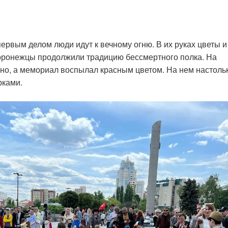
ервым делом люди идут к вечному огню. В их руках цветы и
оронежцы продолжили традицию бессмертного полка. На
о, а мемориал воспылал красным цветом. На нем настоль
рками.