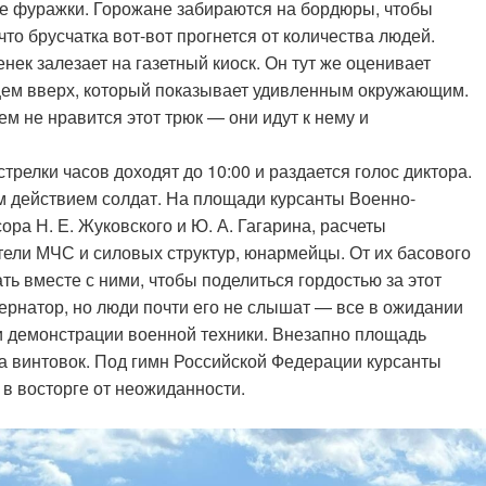
ие фуражки. Горожане забираются на бордюры, чтобы
что брусчатка вот-вот прогнется от количества людей.
нек залезает на газетный киоск. Он тут же оценивает
цем вверх, который показывает удивленным окружающим.
м не нравится этот трюк — они идут к нему и
трелки часов доходят до 10:00 и раздается голос диктора.
 действием солдат. На площади курсанты Военно-
а Н. Е. Жуковского и Ю. А. Гагарина, расчеты
тели МЧС и силовых структур, юнармейцы. От их басового
ть вместе с ними, чтобы поделиться гордостью за этот
ернатор, но люди почти его не слышат — все в ожидании
 и демонстрации военной техники. Внезапно площадь
ка винтовок. Под гимн Российской Федерации курсанты
 в восторге от неожиданности.