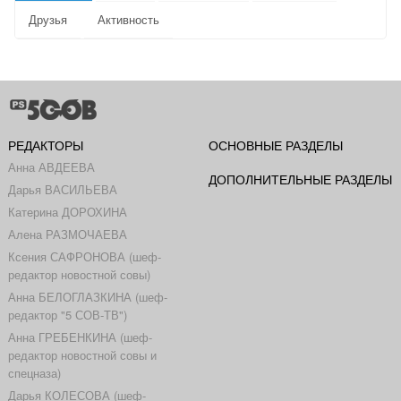
Друзья
Активность
РЕДАКТОРЫ
ОСНОВНЫЕ РАЗДЕЛЫ
Анна АВДЕЕВА
ДОПОЛНИТЕЛЬНЫЕ РАЗДЕЛЫ
Дарья ВАСИЛЬЕВА
Катерина ДОРОХИНА
Алена РАЗМОЧАЕВА
Ксения САФРОНОВА (шеф-
редактор новостной совы)
Анна БЕЛОГЛАЗКИНА (шеф-
редактор "5 СОВ-ТВ")
Анна ГРЕБЕНКИНА (шеф-
редактор новостной совы и
спецназа)
Дарья КОЛЕСОВА (шеф-