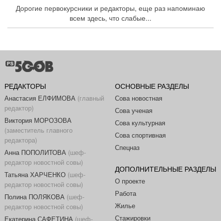
Дорогие первокурсники и редакторы, еще раз напоминаю
всем здесь, что слабые...
РЕДАКТОРЫ
ОСНОВНЫЕ РАЗДЕЛЫ
Анастасия ЕЛФИМОВА
(главный
Сова новостная
редактор)
Сова ученая
Виктория МОРОЗОВА
Сова культурная
(заместитель главного
Сова спортивная
редактора)
Спецназ
Анна ПОПОЛИТОВА
(шеф-
редактор новостной совы)
ДОПОЛНИТЕЛЬНЫЕ РАЗДЕЛЫ
Татьяна ХАРЧЕНКО
(шеф-
О проекте
редактор новостной совы)
Работа
Полина ПОЛЯКОВА
(шеф-
Жилье
редактор новостной совы)
Стажировки
Екатерина САФЕТИНА
(шеф-