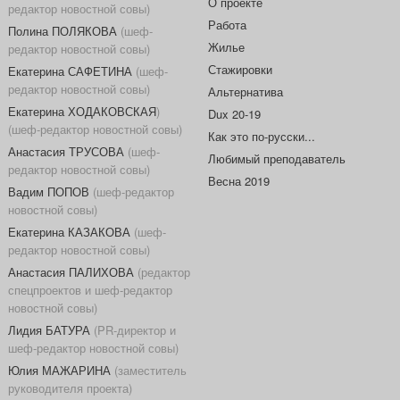
О проекте
редактор новостной совы)
Работа
Полина ПОЛЯКОВА
(шеф-
Жилье
редактор новостной совы)
Стажировки
Екатерина САФЕТИНА
(шеф-
редактор новостной совы)
Альтернатива
Екатерина ХОДАКОВСКАЯ
)
Dux 20-19
(шеф-редактор новостной совы)
Как это по-русски...
Анастасия ТРУСОВА
(шеф-
Любимый преподаватель
редактор новостной совы)
Весна 2019
Вадим ПОПОВ
(шеф-редактор
новостной совы)
Екатерина КАЗАКОВА
(шеф-
редактор новостной совы)
Анастасия ПАЛИХОВА
(редактор
спецпроектов и шеф-редактор
новостной совы)
Лидия БАТУРА
(PR-директор и
шеф-редактор новостной совы)
Юлия МАЖАРИНА
(заместитель
руководителя проекта)