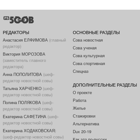
РЕДАКТОРЫ
ОСНОВНЫЕ РАЗДЕЛЫ
Анастасия ЕЛФИМОВА
(главный
Сова новостная
редактор)
Сова ученая
Виктория МОРОЗОВА
Сова культурная
(заместитель главного
Сова спортивная
редактора)
Спецназ
Анна ПОПОЛИТОВА
(шеф-
редактор новостной совы)
ДОПОЛНИТЕЛЬНЫЕ РАЗДЕЛЫ
Татьяна ХАРЧЕНКО
(шеф-
О проекте
редактор новостной совы)
Работа
Полина ПОЛЯКОВА
(шеф-
Жилье
редактор новостной совы)
Стажировки
Екатерина САФЕТИНА
(шеф-
редактор новостной совы)
Альтернатива
Екатерина ХОДАКОВСКАЯ
)
Dux 20-19
(шеф-редактор новостной совы)
Как это по-русски...