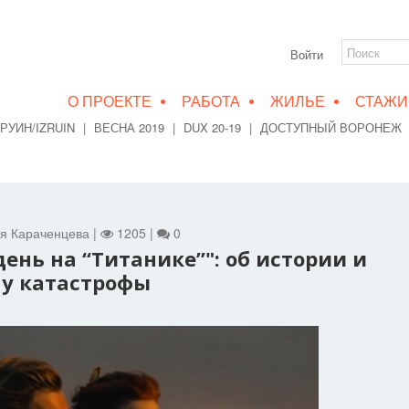
Войти
•
•
•
О ПРОЕКТЕ
РАБОТА
ЖИЛЬЕ
СТАЖИ
РУИН/IZRUIN
|
ВЕСНА 2019
|
DUX 20-19
|
ДОСТУПНЫЙ ВОРОНЕЖ
ия Караченцева |
1205 |
0
ень на “Титанике”": об истории и
ну катастрофы