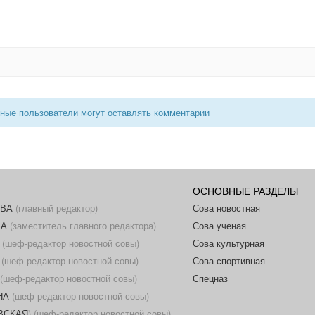
нные пользователи могут оставлять комментарии
ОСНОВНЫЕ РАЗДЕЛЫ
ОВА
(главный редактор)
Сова новостная
ВА
(заместитель главного редактора)
Сова ученая
(шеф-редактор новостной совы)
Сова культурная
(шеф-редактор новостной совы)
Сова спортивная
(шеф-редактор новостной совы)
Спецназ
НА
(шеф-редактор новостной совы)
ОВСКАЯ
) (шеф-редактор новостной совы)