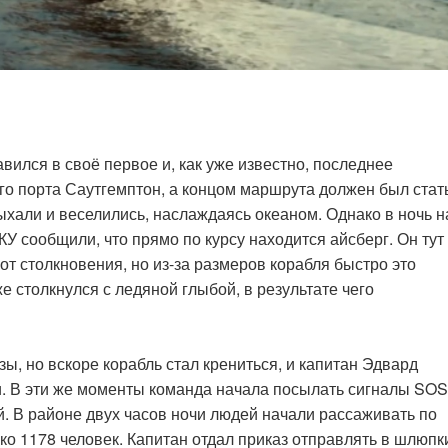
вился в своё первое и, как уже известно, последнее
го порта Саутгемптон, а концом маршрута должен был стат
хали и веселились, наслаждаясь океаном. Однако в ночь н
 сообщили, что прямо по курсу находится айсберг. Он тут
от столкновения, но из-за размеров корабля быстро это
е столкнулся с ледяной глыбой, в результате чего
зы, но вскоре корабль стал крениться, и капитан Эдвард
. В эти же моменты команда начала посылать сигналы SOS
. В районе двух часов ночи людей начали рассаживать по
ко 1178 человек. Капитан отдал приказ отправлять в шлюпк